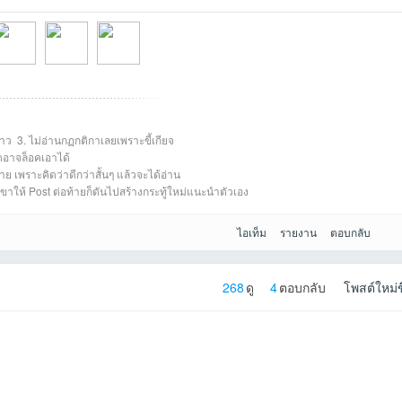
าว 3. ไม่อ่านกฏกติกาเลยเพราะขี้เกียจ
25-09-
haisitที่2025-09-
ขุนดรที่2025-09-
NonglekFCที่2025
์ดอาจล็อคเอาได้
ย เพราะคิดว่าดีกว่าสั้นๆ แล้วจะได้อ่าน
 เขาให้ Post ต่อท้ายก็ดันไปสร้างกระทู้ใหม่แนะนำตัวเอง
ไอเท็ม
รายงาน
ตอบกลับ
268
ดู
4
ตอบกลับ
โพสต์ใหม่ข