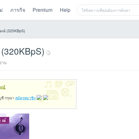
ม่
ภารกิจ
Premium
Help
รมณ์ (320KBpS)
์ (320KBpS)
่าน
×
รณ์
ัญชี กรุณา
สมัครสมาชิก