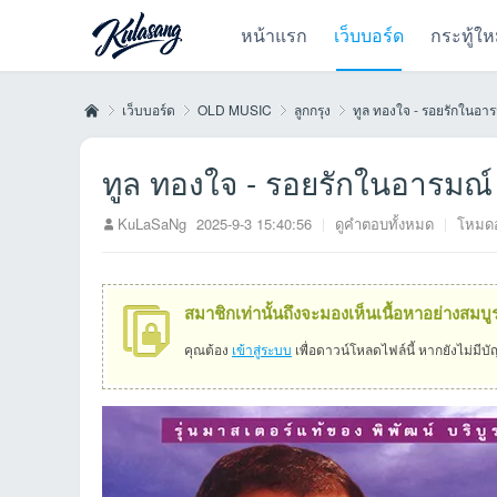
หน้าแรก
เว็บบอร์ด
กระทู้ให
เว็บบอร์ด
OLD MUSIC
ลูกกรุง
ทูล ทองใจ - รอยรักในอา
ทูล ทองใจ - รอยรักในอารมณ
Kul
»
›
›
›
KuLaSaNg
2025-9-3 15:40:56
|
ดูคำตอบทั้งหมด
|
โหมดอ
สมาชิกเท่านั้นถึงจะมองเห็นเนื้อหาอย่างสมบู
คุณต้อง
เข้าสู่ระบบ
เพื่อดาวน์โหลดไฟล์นี้ หากยังไม่มีบ
as