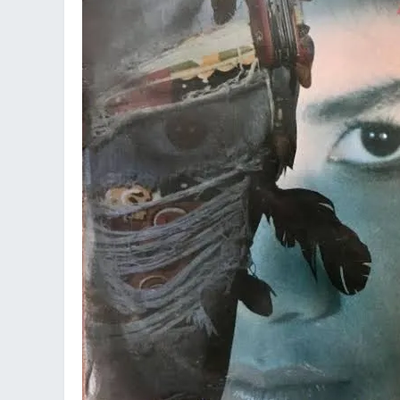
an
g.n