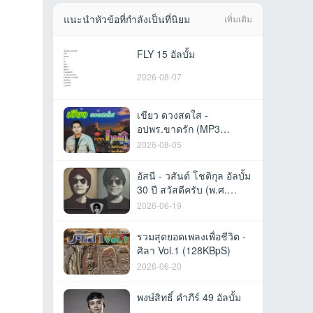
แนะนำหัวข้อที่กำลังเป็นที่นิยม
เพิ่มเติม
FLY 15 อัลบั้ม
2026-08-07
เขียว ดวงสดใส -
อปพร.ขาดรัก (MP3
320kbps)
2026-08-05
อัสนี - วสันต์ โชติกุล อัลบั้ม
30 ปี สวัสดีครับ (พ.ศ.
2559)
2026-06-19
รวมสุดยอดเพลงเพื่อชีวิต -
ศิลา Vol.1 (128KBpS)
2026-06-20
พงษ์สิทธิ์ คำภีร์ 49 อัลบั้ม