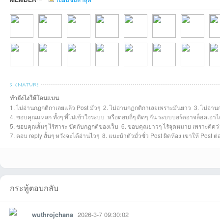
thanawutที่2026-
Eakkung27ที่2026
trek6ที่2026-07-10
Thanatipที่2026-
nakin02ที่2026-
VarunDhaที่2026-
weeniwasที่20
Ano
เว็
ทำยังไงให้โดนแบน
1. ไม่อ่านกฏกติกาเลยแล้ว Post มั่วๆ 2. ไม่อ่านกฏกติกาเลยเพราะมันยาว 3. ไม่อ่าน
PEAK2526ที่2025-
ptebmanที่2025-
พีระที่2025-12-17
thainewที่2025-
nueng2020ที่2025
zdee55555ที่2025
เด็กใต้ที่2025-
Tak
4. ขอบคุณแหลก ทั้งๆ ที่ไม่เข้าใจระบบ หรือตอบถี่ๆ ติดๆ กัน ระบบบอร์ดอาจล็อคเอาไ
5. ขอบคุณสั้นๆ ไร้สาระ ขัดกับกฏกติของเว็บ 6. ขอบคุณยาวๆ ไร้จุดหมาย เพราะคิดว่าด
7. ตอบ reply สั้นๆ หวังจะได้อ่านไวๆ 8. แนะนำตัวมั่วซั่ว Post ผิดห้อง เขาให้ Post 
กระทู้ตอบกลับ
บ
wuthrojchana
2026-3-7 09:30:02