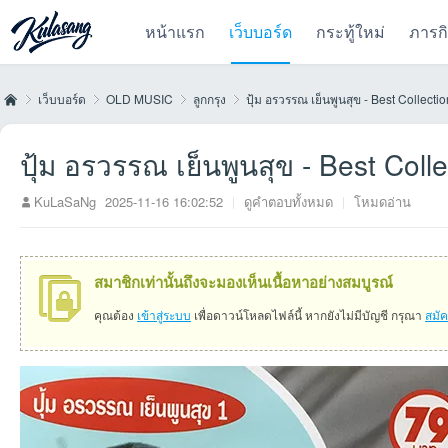
หน้าแรก
เว็บบอร์ด
กระทู้ใหม่
ภารก
เว็บบอร์ด
OLD MUSIC
ลูกกรุง
ปุ้ม อรวรรณ เย็นพูนสุข - Best Collecti
ปุ้ม อรวรรณ เย็นพูนสุข - Best Coll
Kul
»
›
›
›
KuLaSaNg
2025-11-16 16:02:52
|
ดูคำตอบทั้งหมด
|
โหมดอ่าน
สมาชิกเท่านั้นถึงจะมองเห็นเนื้อหาอย่างสมบูรณ์
คุณต้อง
เข้าสู่ระบบ
เพื่อดาวน์โหลดไฟล์นี้ หากยังไม่มีบัญชี กรุณา
สมั
as