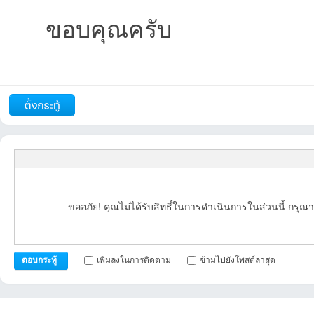
ขอบคุณครับ
07-28
-07-20
17:03:58เข้าไป
07-07
06-26
05-09
04-27
11 
12-31
12-21
06:49:34เข้าไป
12-15
-12-13
-12-13
02 16:01:35เข
5-1
รายงาน
ตอบกลับ
แจ้งลบ
บอ
ขออภัย! คุณไม่ได้รับสิทธิ์ในการดำเนินการในส่วนนี้ กรุณา
21:57:47เข้าไป
12:22:22เข้าไป
22:08:27เข้าไป
08:47:37เข้าไป
17:57:52เข้าไป
17:03:59เข้าไ
ร์ด
เพิ่มลงในการติดตาม
ข้ามไปยังโพสต์ล่าสุด
ตอบกระทู้
22:56:13เข้าไป
23:51:28เข้าไป
21:47:14เข้าไป
10:19:39เข้าไป
01:45:49เข้าไป
16: