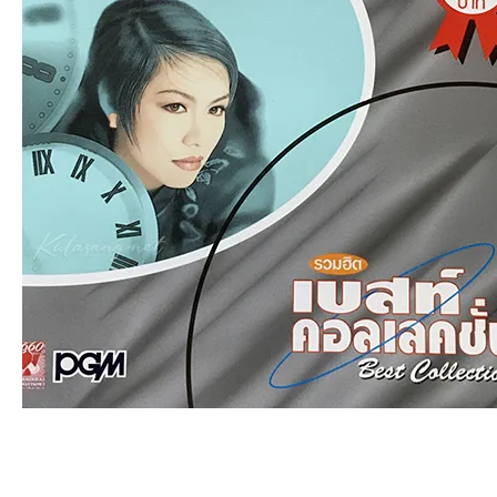
an
g.n