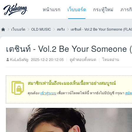
หน้าแรก
เว็บบอร์ด
กระทู้ใหม่
ภารก
เว็บบอร์ด
OLD MUSIC
สตริง
เตชินท์ - Vol.2 Be Your Someone (FLA
เตชินท์ - Vol.2 Be Your Someone 
Kul
»
›
›
›
KuLaSaNg
2025-12-2 20:12:05
|
ดูคำตอบทั้งหมด
|
โหมดอ่าน
สมาชิกเท่านั้นถึงจะมองเห็นเนื้อหาอย่างสมบูรณ์
คุณต้อง
เข้าสู่ระบบ
เพื่อดาวน์โหลดไฟล์นี้ หากยังไม่มีบัญชี กรุณา
สมั
as