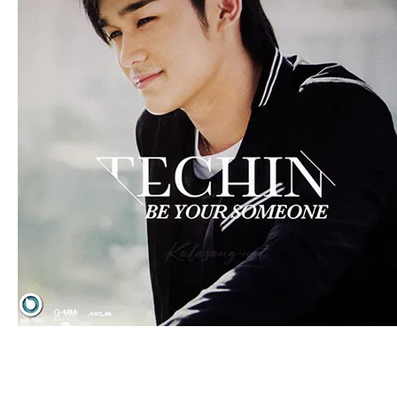
an
g.n