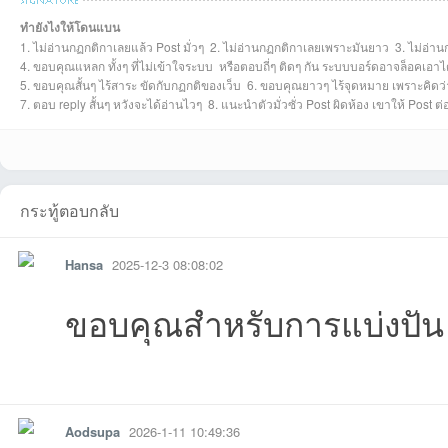
ทำยังไงให้โดนแบน
1. ไม่อ่านกฏกติกาเลยแล้ว Post มั่วๆ 2. ไม่อ่านกฏกติกาเลยเพราะมันยาว 3. ไม่อ่าน
Aodsupaที่2026-
bunpojsrที่2026-
smboom57@gmai
Chanonที่2025-
chaiyakornที่2025-
muikที่2025-12-05
eakasitที่2025
aof
4. ขอบคุณแหลก ทั้งๆ ที่ไม่เข้าใจระบบ หรือตอบถี่ๆ ติดๆ กัน ระบบบอร์ดอาจล็อคเอาไ
5. ขอบคุณสั้นๆ ไร้สาระ ขัดกับกฏกติของเว็บ 6. ขอบคุณยาวๆ ไร้จุดหมาย เพราะคิดว่าด
7. ตอบ reply สั้นๆ หวังจะได้อ่านไวๆ 8. แนะนำตัวมั่วซั่ว Post ผิดห้อง เขาให้ Post 
เว็
กระทู้ตอบกลับ
Hansa
2025-12-3 08:08:02
ขอบคุณสำหรับการแบ่ง
02-07
01-03
l.ที่2025-12-16
12-15
12-07
15:46:51เข้าไป
03 22:07:44เข
25-
รายงาน
ตอบกลับ
แจ้งลบ
บ
Aodsupa
2026-1-11 10:49:36