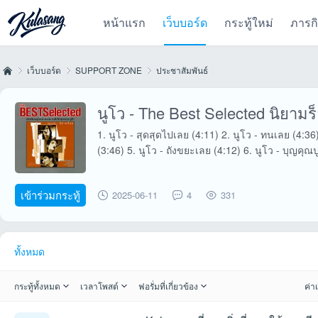
หน้าแรก
เว็บบอร์ด
กระทู้ใหม่
ภารก
เว็บบอร์ด
SUPPORT ZONE
ประชาสัมพันธ์
นูโว - The Best Selected นิยาม
Kul
»
›
›
1. นูโว - สุดสุดไปเลย (4:11) 2. นูโว - ทนเลย (4:36
(3:46) 5. นูโว - ถังขยะเลย (4:12) 6. นูโว - บุญคุณปู
เข้าร่วมกระทู้
2025-06-11
4
331
ทั้งหมด
as
กระทู้ทั้งหมด
เวลาโพสต์
ฟอรั่มที่เกี่ยวข้อง
ค่าเ