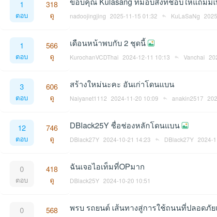
ขอบคุณ Kulasang ที่มอบสิ่งที่ชอบให้แถมมี
1
318
ตอบ
ดู
nadoojingjing
2025-11-15 01:32
KuLaSaNg
2025
เดือนหน้าพบกับ 2 ชุดนี้
1
566
ตอบ
ดู
KurochanVCDThai
2024-12-11 10:13
Vanchai
20
an
สร้างใหม่นะคะ อันเก่าโดนแบน
3
606
ตอบ
ดู
Naiyanet1112
2024-11-20 10:09
anakin2517
202
DBlack25Y ชื่อช่องหลักโดนแบน
12
746
ตอบ
ดู
DBlack27Y
2024-10-21 14:23
DBlack27Y
2024-1
g.n
ฉันเจอไอเท็มที่OPมาก
0
418
ตอบ
ดู
DBlack25Y
2024-10-20 10:51
พรบ รถยนต์ เส้นทางสู่การใช้ถนนที่ปลอดภัย
0
568