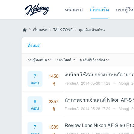
หน้าแรก
เว็บบอร์ด
กระทู้ให
เว็บบอร์ด
TALK ZONE
มุมกล้องข้างบ้าน
ทั้งหมด
Kul
»
›
›
กระทู้ทั้งหมด
เวลาโพสต์
ฟอรั่มที่เกี่ยวข้อง
งบน้อย ใช้สอยอย่างประหยัด "มาถ
7
1456
ตอบ
ดู
FenderA
2014-05-30 17:28
Mongj
2
นำภาพจากเจ้าเลนส์ Nikon AF-S 
9
2357
ตอบ
ดู
FenderA
2014-05-28 17:29
Mongj
2
as
Review Lens Nikon AF-S 50 F1
7
1389
ตอบ
ดู
FenderA
2014-05-28 11:15
Mongj
2