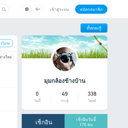
เข้าสู่ระบบ
สมัครสมาชิก
ารโปรด
ต่างใหม่
มุมกล้องข้างบ้าน
0
49
338
วันนี้
กระทู้
โพสต์
เช็กอินวันนี้
เช็กอิน
170
คน