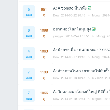
A: Art photo ที่น่าทึ่ง
5
951
ตอบ
ดู
Dew
2014-05-22 20:45
Mongj
2024-
et
อยากมองโลกในมุมสูง
6
1098
ตอบ
ดู
yangyai
2014-05-21 18:51
Mongj
20
A: ฟ้าสวยเมื่อ 18.40น พค 17 255
4
1063
ตอบ
ดู
Dew
2014-05-17 19:16
Mongj
2024-
A: ถ่ายภาพในบรรยากาศไฟดับทั้ง
ชุม
7
1199
ตอบ
ดู
Dew
2014-05-13 18:47
a-x-man
201
A: วัดหลวงพ่อโตองค์ใหญ่ ที่สีคิ้
7
1066
ตอบ
ดู
Dew
2014-05-10 22:44
airgree
2018