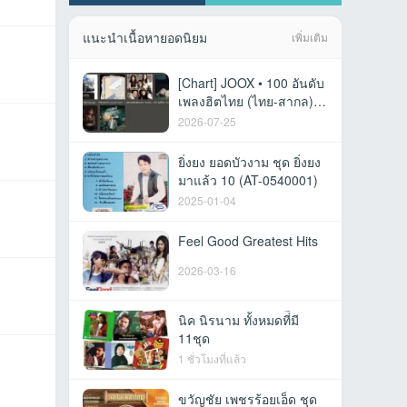
แนะนำเนื้อหายอดนิยม
เพิ่มเติม
[Chart] JOOX • 100 อันดับ
เพลงฮิตไทย (ไทย-สากล) •
23 ก.ค. 69 [320 kbps]
2026-07-25
ยิ่งยง ยอดบัวงาม ชุด ยิ่งยง
มาแล้ว 10 (AT-0540001)
2025-01-04
Feel Good Greatest Hits
2026-03-16
นิค นิรนาม ทั้งหมดที่ีมี
11ชุด
1 ชั่วโมงที่แล้ว
ขวัญชัย เพชรร้อยเอ็ด ชุด