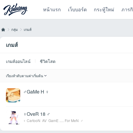
หน้าแรก
เว็บบอร์ด
กระทู้ใหม่
ภารก
กลุ่ม
เกมส์
เกมส์
Kul
›
›
เกมส์ออนไลน์
ชีวิตโสด
เรียงลำดับตามค่าเริ่มต้น
♂GaMe H ♀
♀OveR 18 ♂
as
♀ CartooN AV GamE ..... For MeN ♂