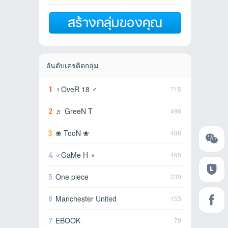
อันดับเครดิตกลุ่ม
1
♀OveR 18 ♂
715
2
♬ GreeN T
496
3
❀ TooN ❀
488
4
♂GaMe H ♀
465
5
One piece
230
6
Manchester United
153
7
EBOOK
79