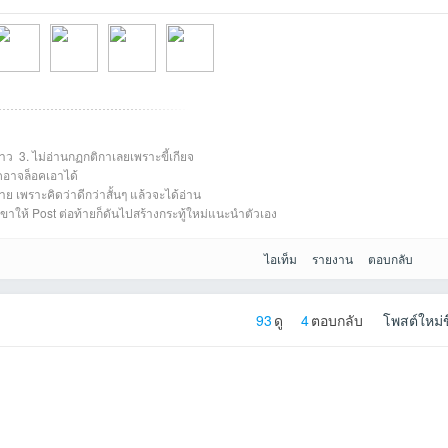
าว 3. ไม่อ่านกฏกติกาเลยเพราะขี้เกียจ
2026-
psspp098568ที่2
den104ที่2026-05-
choosak.tที่2026-
sukolที่2026-05-
์ดอาจล็อคเอาได้
ย เพราะคิดว่าดีกว่าสั้นๆ แล้วจะได้อ่าน
 เขาให้ Post ต่อท้ายก็ดันไปสร้างกระทู้ใหม่แนะนำตัวเอง
ไอเท็ม
รายงาน
ตอบกลับ
93
ดู
4
ตอบกลับ
โพสต์ใหม่ข