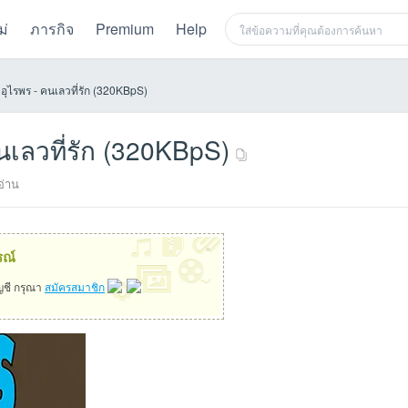
ม่
ภารกิจ
Premium
Help
ุไรพร - คนเลวที่รัก (320KBpS)
นเลวที่รัก (320KBpS)
่าน
×
รณ์
ัญชี กรุณา
สมัครสมาชิก