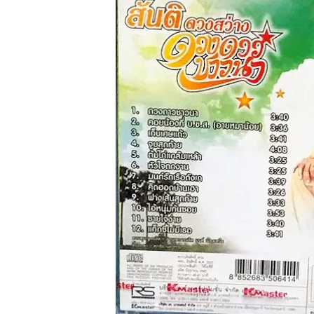
et
ชุม