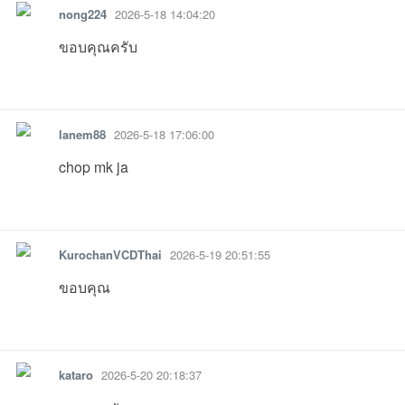
nong224
2026-5-18 14:04:20
22:21:34เข้าไป
18:28:41เข้าไป
00:11:49เข้าไป
07:31:29เข้าไ
ขอบคุณครับ
08:36:20เข้าไป
05:47:24เข้าไป
17:06:01เข้าไป
14:45:53เข้าไป
14:04:21เข้าไป
13:51:17เข้าไป
รายงาน
ตอบกลับ
แจ้งลบ
บอ
lanem88
2026-5-18 17:06:00
chop mk ja
รายงาน
ตอบกลับ
แจ้งลบ
KurochanVCDThai
2026-5-19 20:51:55
ขอบคุณ
ร์ด
รายงาน
ตอบกลับ
แจ้งลบ
kataro
2026-5-20 20:18:37