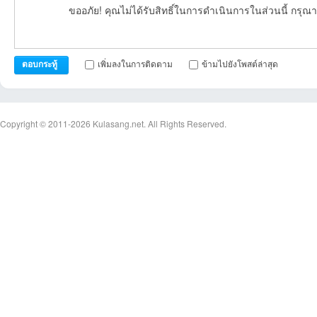
ขออภัย! คุณไม่ได้รับสิทธิ์ในการดำเนินการในส่วนนี้ กรุณา
เพิ่มลงในการติดตาม
ข้ามไปยังโพสต์ล่าสุด
ตอบกระทู้
Copyright © 2011-2026
Kulasang.net.
All Rights Reserved.