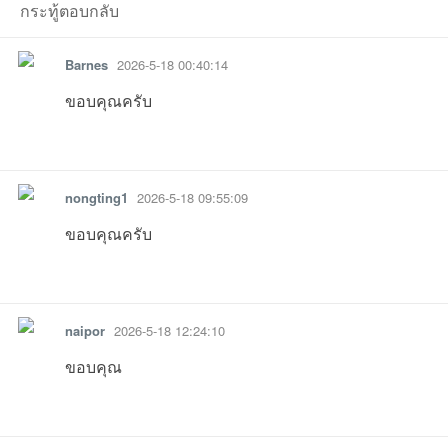
กระทู้ตอบกลับ
Barnes
2026-5-18 00:40:14
ขอบคุณครับ
รายงาน
ตอบกลับ
แจ้งลบ
-07-14
07-11
15:47:43เข้าไป
06 07:13:06เข้าไป
29 00:13:53เข้าไป
026-06-29
iที่2026-06-23
16 
เว็
nongting1
2026-5-18 09:55:09
ขอบคุณครับ
05-21
05-19
05-18
2026-05-18
05-18
026-05-18
18 13:30:32เข
18 
รายงาน
ตอบกลับ
แจ้งลบ
naipor
2026-5-18 12:24:10
ขอบคุณ
บ
รายงาน
ตอบกลับ
แจ้งลบ