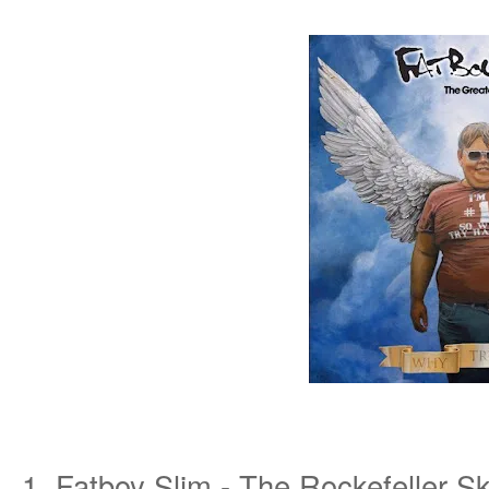
an
g.n
1. Fatboy Slim - The Rockefeller S