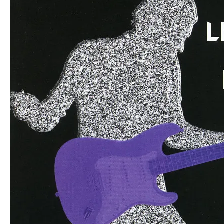
an
g.n