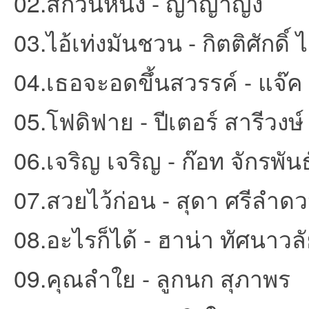
02.สักวันหนึ่ง - ญาญ่าญิ๋ง
ชน
03.ไอ้เท่งมันชวน - กิตติศักดิ
04.เธอจะอดขึ้นสวรรค์ - แจ๊
05.โฟดิฟาย - ปีเตอร์ สารีวงษ์
06.เจริญ เจริญ - ก๊อท จักรพันธ
คน
07.สวยไว้ก่อน - สุดา ศรีลำด
08.อะไรก็ได้ - ฮาน่า ทัศนาวล
09.คุณลำใย - ลูกนก สุภาพร
รัก