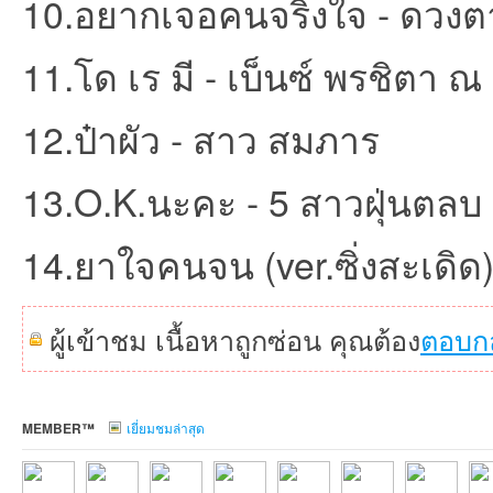
10.อยากเจอคนจริงใจ - ดวงต
11.โด เร มี - เบ็นซ์ พรชิตา 
12.ป๋าผัว - สาว สมภาร
13.O.K.นะคะ - 5 สาวฝุ่นตลบ
เว็
14.ยาใจคนจน (ver.ซิ่งสะเดิด)
ผู้เข้าชม เนื้อหาถูกซ่อน คุณต้อง
ตอบก
MEMBER™
เยี่ยมชมล่าสุด
บ