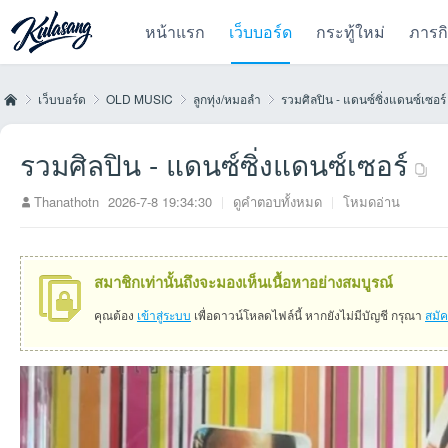
หน้าแรก
เว็บบอร์ด
กระทู้ใหม่
ภารก
เว็บบอร์ด
OLD MUSIC
ลูกทุ่ง/หมอลำ
รวมศิลปิน - แดนซ์ซิ่งแดนซ์เซอร์
รวมศิลปิน - แดนซ์ซิ่งแดนซ์เซอร์
Kul
»
›
›
›
Thanathotn
2026-7-8 19:34:30
|
ดูคำตอบทั้งหมด
|
โหมดอ่าน
สมาชิกเท่านั้นถึงจะมองเห็นเนื้อหาอย่างสมบูรณ์
คุณต้อง
เข้าสู่ระบบ
เพื่อดาวน์โหลดไฟล์นี้ หากยังไม่มีบัญชี กรุณา
สมั
as