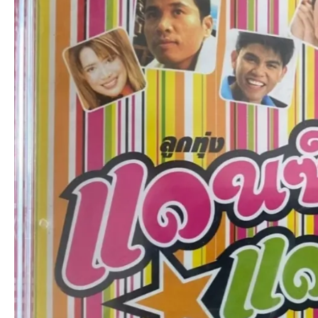
an
g.n