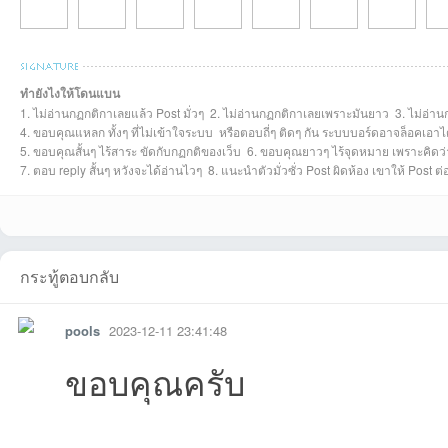
Zach_Tyson1234
Srammanที่2026-
Phisit123451ที่20
Naiyanet11112ที่2
Thanathotnที่2026
reporterที่2026-
silapakerd007ท
Saw
ทำยังไงให้โดนแบน
1. ไม่อ่านกฏกติกาเลยแล้ว Post มั่วๆ 2. ไม่อ่านกฏกติกาเลยเพราะมันยาว 3. ไม่อ่าน
manamanaที่2025
sukulayaที่2025-
SRStudiosที่2025-
Sonicman2018ที่2
novezeroที่2025-
PhuriRacesที่2025
viengphachanh
mal
4. ขอบคุณแหลก ทั้งๆ ที่ไม่เข้าใจระบบ หรือตอบถี่ๆ ติดๆ กัน ระบบบอร์ดอาจล็อคเอาไ
5. ขอบคุณสั้นๆ ไร้สาระ ขัดกับกฏกติของเว็บ 6. ขอบคุณยาวๆ ไร้จุดหมาย เพราะคิดว่าด
7. ตอบ reply สั้นๆ หวังจะได้อ่านไวๆ 8. แนะนำตัวมั่วซั่ว Post ผิดห้อง เขาให้ Post 
กระทู้ตอบกลับ
pools
2023-12-11 23:41:48
ขอบคุณครับ
5ที่2026-07-30
07-26
26-06-09
026-06-08
-05-15
03-10
26-01-21
-12
-09-16
08-30
07-22
025-06-19
04-07
-03-28
025-03-21
03-
รายงาน
ตอบกลับ
แจ้งลบ