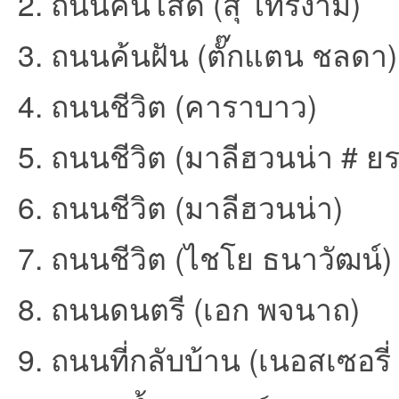
2. ถนนคนโสด (สุ ไทรงาม)
3. ถนนค้นฝัน (ตั๊กแตน ชลดา)
4. ถนนชีวิต (คาราบาว)
an
5. ถนนชีวิต (มาลีฮวนน่า # ย
6. ถนนชีวิต (มาลีฮวนน่า)
7. ถนนชีวิต (ไชโย ธนาวัฒน์)
8. ถนนดนตรี (เอก พจนาถ)
g.n
9. ถนนที่กลับบ้าน (เนอสเซอรี่