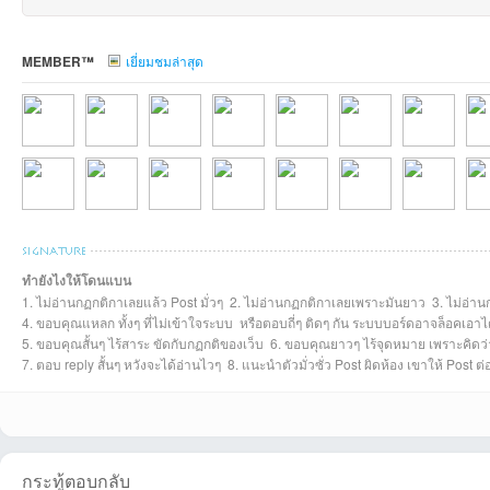
MEMBER™
เยี่ยมชมล่าสุด
บอ
manamanaที่2026
SRStudiosที่2026-
naiporที่2026-06-
Thanathotnที่2026
kttiphngsthxngkที่2
yodchkที่2026-04-
supasil2ที่202
nuy
ทำยังไงให้โดนแบน
1. ไม่อ่านกฏกติกาเลยแล้ว Post มั่วๆ 2. ไม่อ่านกฏกติกาเลยเพราะมันยาว 3. ไม่อ่าน
malaiwanที่2025-
porn24ที่2025-01-
cwtmsnที่2024-12-
Khunmusicที่2024
catzaที่2024-12-
oiuuio123ที่2024-
SARAWUT2521
Ant
4. ขอบคุณแหลก ทั้งๆ ที่ไม่เข้าใจระบบ หรือตอบถี่ๆ ติดๆ กัน ระบบบอร์ดอาจล็อคเอาไ
5. ขอบคุณสั้นๆ ไร้สาระ ขัดกับกฏกติของเว็บ 6. ขอบคุณยาวๆ ไร้จุดหมาย เพราะคิดว่าด
7. ตอบ reply สั้นๆ หวังจะได้อ่านไวๆ 8. แนะนำตัวมั่วซั่ว Post ผิดห้อง เขาให้ Post 
ร์ด
กระทู้ตอบกลับ