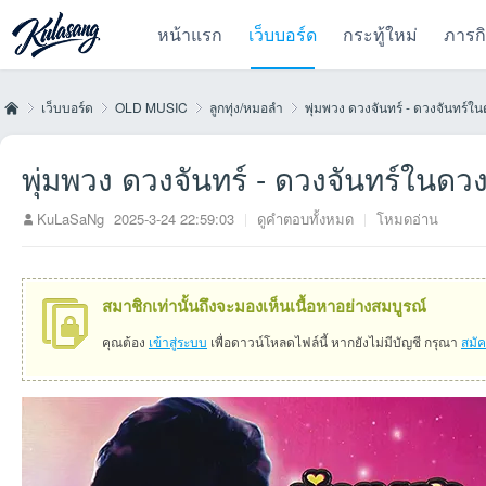
หน้าแรก
เว็บบอร์ด
กระทู้ใหม่
ภารก
เว็บบอร์ด
OLD MUSIC
ลูกทุ่ง/หมอลำ
พุ่มพวง ดวงจันทร์ - ดวงจันทร์
พุ่มพวง ดวงจันทร์ - ดวงจันทร์ในด
Kul
»
›
›
›
KuLaSaNg
2025-3-24 22:59:03
|
ดูคำตอบทั้งหมด
|
โหมดอ่าน
สมาชิกเท่านั้นถึงจะมองเห็นเนื้อหาอย่างสมบูรณ์
คุณต้อง
เข้าสู่ระบบ
เพื่อดาวน์โหลดไฟล์นี้ หากยังไม่มีบัญชี กรุณา
สมั
as