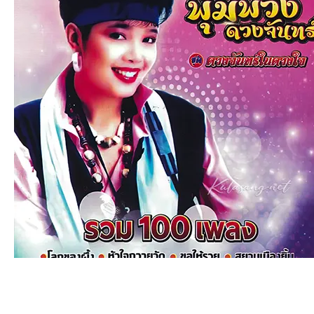
an
g.n