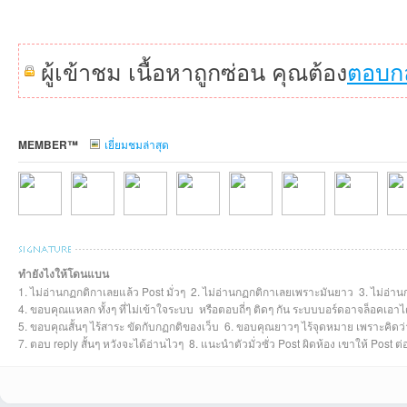
ผู้เข้าชม เนื้อหาถูกซ่อน คุณต้อง
ตอบก
MEMBER™
เยี่ยมชมล่าสุด
ทำยังไงให้โดนแบน
1. ไม่อ่านกฏกติกาเลยแล้ว Post มั่วๆ 2. ไม่อ่านกฏกติกาเลยเพราะมันยาว 3. ไม่อ่าน
iMatchที่2026-06-
bunpojsrที่2026-
PCHSWWที่2025-
pyfaijitที่2025-04-
tium01ที่2025-04-
NonglekFCที่2025
Rujipasที่2025
repo
4. ขอบคุณแหลก ทั้งๆ ที่ไม่เข้าใจระบบ หรือตอบถี่ๆ ติดๆ กัน ระบบบอร์ดอาจล็อคเอาไ
5. ขอบคุณสั้นๆ ไร้สาระ ขัดกับกฏกติของเว็บ 6. ขอบคุณยาวๆ ไร้จุดหมาย เพราะคิดว่าด
7. ตอบ reply สั้นๆ หวังจะได้อ่านไวๆ 8. แนะนำตัวมั่วซั่ว Post ผิดห้อง เขาให้ Post 