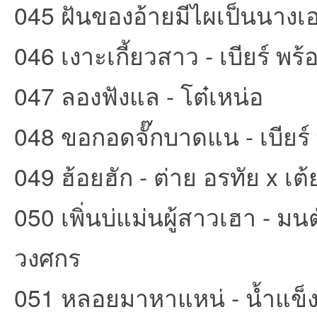
045 ฝันของอ้ายมีไผเป็นนางเอ
046 เงาะเกี้ยวสาว - เบียร์ พร้
047 ลองฟังแล - โต๋เหน่อ
048 ขอกอดจั๊กบาดแน - เบียร์
049 ฮ้อยฮัก - ต่าย อรทัย x เต้
050 เพิ่นบ่แม่นผู้สาวเฮา - ม
วงศกร
051 หลอยมาหาแหน่ - น้ำแข็ง