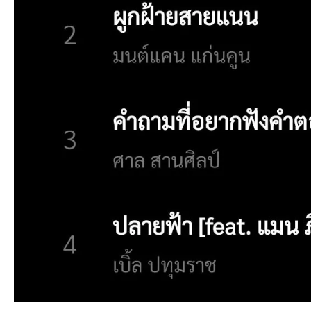
เว็
บ