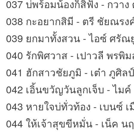
037 บ่พร้อมน้องก็สิฟัง - กวาง
038 กะอยากสิมี - ตรี ชัยณรงค
039 ยกมาทั้งสวน - ไอซ์ ศรัณย
040 รักพิศวาส - เปาวลี พรพิ
041 ฮักสาวชัยภูมิ - เต๋า ภูศิลป
042 เอิ้นขวัญวันลูกเจ็บ - ไม
043 หายใจบ่ทั่วท้อง - เบนซ์ เ
044 ให้เจ้าสุขขีหมั่น - เน็ค 