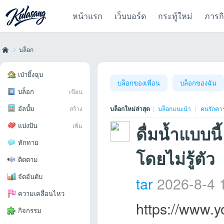
หน้าแรก
เว็บบอร์ด
กระทู้ใหม่
ภารก
บล็อก
เป่ายิ้งฉุบ
บล็อกของเพื่อน
บล็อกของฉัน
บล็อก
เขียน
Kul
›
อัลบั้ม
สร้าง
บล็อกใหม่ล่าสุด
|
บล็อกแนะนำ
|
คนรักคา
แบ่งปัน
เพิ่ม
ดื่มน้ำแบบนี้
ทักทาย
โดยไม่รู้ตัว
ติดตาม
จัดอันดับ
tar
2026-8-4 
as
ความเคลื่อนไหว
https://www.
กิจกรรม