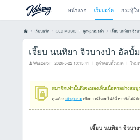
หน้าแรก
เว็บบอร์ด
กระทู้ให
เว็บบอร์ด
OLD MUSIC
ลูกทุ่ง/หมอลำ
เจี๊ยบ นนทิยา จิวบา
เจี๊ยบ นนทิยา จิวบางป่า อัลบั
Kul
»
›
›
›
Waszeroiii
2026-5-22 10:15:41
|
ดูคำตอบทั้งหมด
|
โหมด
สมาชิกเท่านั้นถึงจะมองเห็นเนื้อหาอย่างสมบู
คุณต้อง
เข้าสู่ระบบ
เพื่อดาวน์โหลดไฟล์นี้ หากยังไม่มีบ
as
เจี๊ยบ นนทิยา จิวบาง