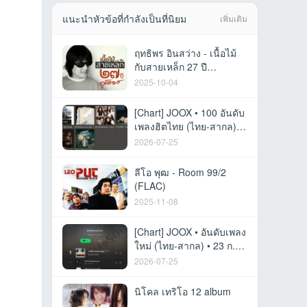
แนะนำหัวข้อที่กำลังเป็นที่นิยม
เพิ่มเติม
ฤทธิพร อินสว่าง - เนื้อไม้
กับสายเหล็ก 27 ปี
(320KBpS)
2025-10-04
[Chart] JOOX • 100 อันดับ
เพลงฮิตไทย (ไทย-สากล) •
23 ก.ค. 69 [320 kbps]
2026-07-25
ลีโอ พุฒ - Room 99/2
(FLAC)
2025-11-08
[Chart] JOOX • อันดับเพลง
ใหม่ (ไทย-สากล) • 23 ก.ค.
69 [320 kbps]
2026-07-25
นิโคล เทริโอ 12 album