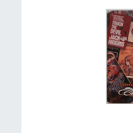
an
g.n