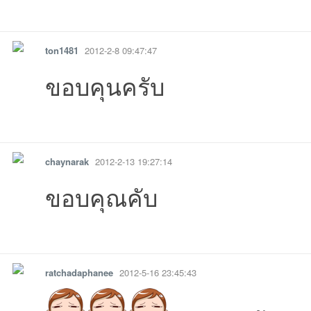
รายงาน
ตอบกลับ
แจ้งลบ
ton1481
2012-2-8 09:47:47
ขอบคุนครับ
รายงาน
ตอบกลับ
แจ้งลบ
chaynarak
2012-2-13 19:27:14
ขอบคุณคับ
รายงาน
ตอบกลับ
แจ้งลบ
ratchadaphanee
2012-5-16 23:45:43