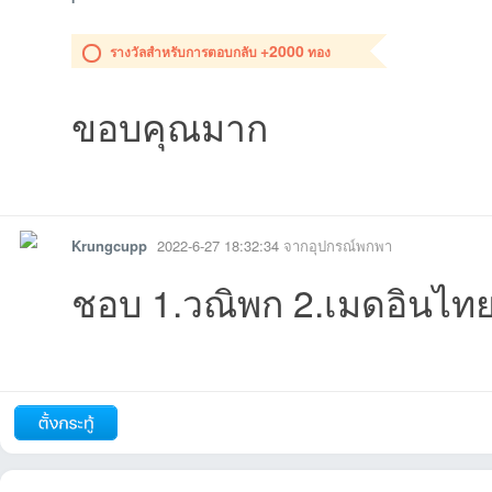
+2000
รางวัลสำหรับการตอบกลับ
ทอง
ขอบคุณมาก
รายงาน
ตอบกลับ
แจ้งลบ
Krungcupp
2022-6-27 18:32:34
จากอุปกรณ์พกพา
ชอบ 1.วณิพก 2.เมดอินไท
รายงาน
ตอบกลับ
แจ้งลบ
ถัดไป