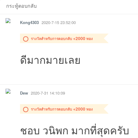
กระทู้ตอบกลับ
Kong4303
2020-7-15 23:52:00
12:15:34เข้าไป
15 05:08:07เข้าไป
12:53:45เข้าไป
5-02-08
024-11-16
-10-10
04-23
09 
+2000
รางวัลสำหรับการตอบกลับ
ทอง
บอ
11-26
27 00:48:59เข้าไป
21 11:16:30เข้าไป
17 15:03:14เข้าไป
12 20:59:59เข้าไป
09-27
10 13:06:20เข
-08
ดีมากมายเลย
รายงาน
ตอบกลับ
แจ้งลบ
Dew
2020-7-31 14:10:09
ร์ด
+2000
รางวัลสำหรับการตอบกลับ
ทอง
ชอบ วนิพก มากที่สุดครับ
11:37:28เข้าไป
18:47:43เข้าไป
19:51:17เข้าไป
14:09:38เข้าไ