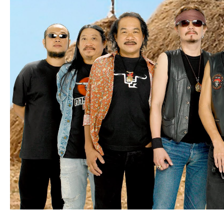
an
g.n