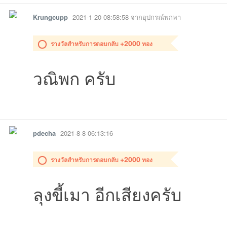
Krungcupp
2021-1-20 08:58:58
จากอุปกรณ์พกพา
+2000
รางวัลสำหรับการตอบกลับ
ทอง
วณิพก ครับ
รายงาน
ตอบกลับ
แจ้งลบ
pdecha
2021-8-8 06:13:16
+2000
รางวัลสำหรับการตอบกลับ
ทอง
ลุงขี้เมา อีกเสียงครับ
รายงาน
ตอบกลับ
แจ้งลบ