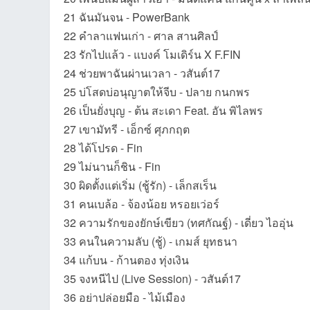
21 ฉันมันจน - PowerBank
22 คำลาแฟนเก่า - ศาล สานศิลป์
23 รักไปแล้ว - แบงค์ โมเดิร์น X F.FIN
24 ช่วยพาฉันผ่านเวลา - วสันต์17
25 บ่โสดบ่อนุญาตให้จีบ - ปลาย กนกพร
26 เป็นยั่งบุญ - ต้น สะเดา Feat. อัน พิไลพร
27 เขามัทรี - เอ็กซ์ ศุภกฤต
เว็
28 ได้โปรด - Fin
29 ไม่นานก็ชิน - Fin
30 ผิดตั้งแต่เริ่ม (ชู้รัก) - เล็กสเร็น
31 คนเบล้อ - จ้องน้อย หรอยเว่อร์
32 ความรักของยักษ์เขียว (ทศกัณฐ์) - เดี่ยว ไออุ่น
33 คนในความลับ (ชู้) - เกมส์ ยุทธนา
34 แก้บน - ก้านตอง ทุ่งเงิน
บ
35 จงหนีไป (Live Session) - วสันต์17
36 อย่าปล่อยมือ - ไม้เมือง