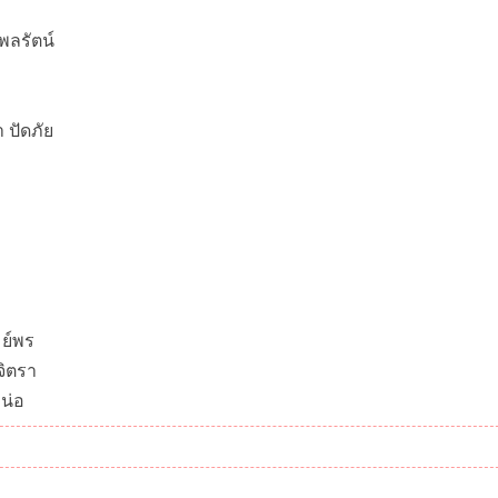
 พลรัตน์
 ปัดภัย
มย์พร
จิตรา
น่อ