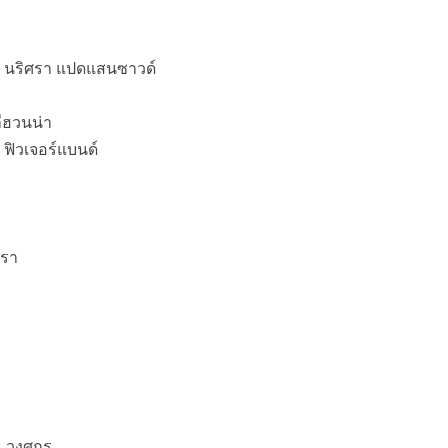
ตา นริศรา แปดแสนซาวด์
ีฮวนน่า
 ฟิวเจอร์แบนด์
ิรา
ิน วงศกร