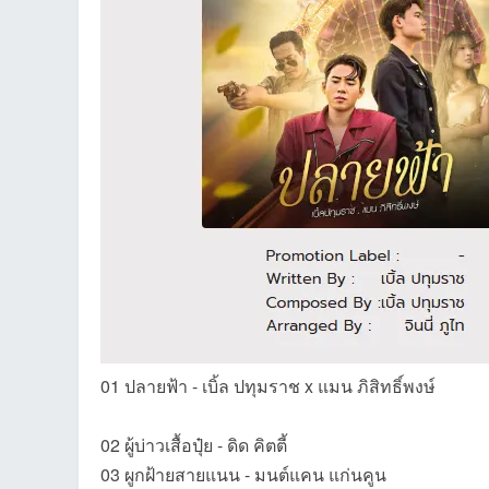
et
ชุม
01 ปลายฟ้า - เบิ้ล ปทุมราช x แมน ภิสิทธิ์พงษ์
02 ผู้บ่าวเสื้อปุ๋ย - ดิด คิตตี้
03 ผูกฝ้ายสายแนน - มนต์แคน แก่นคูน