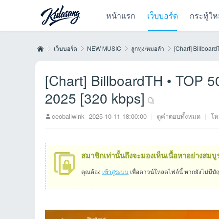
หน้าแรก
เว็บบอร์ด
กระทู้ให
เว็บบอร์ด
NEW MUSIC
ลูกทุ่ง/หมอลำ
[Chart] Billboa
[Chart] BillboardTH • TO
Kul
»
›
›
›
2025 [320 kbps]
ceoballwink
2025-10-11 18:00:00
|
ดูคำตอบทั้งหมด
|
โห
สมาชิกเท่านั้นถึงจะมองเห็นเนื้อหาอย่างสมบู
คุณต้อง
เข้าสู่ระบบ
เพื่อดาวน์โหลดไฟล์นี้ หากยังไม่มีบ
as