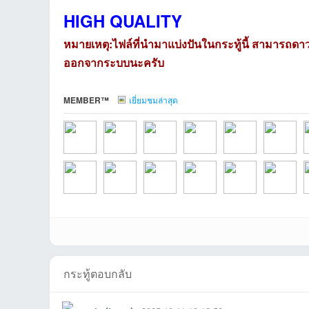
HIGH QUALITY
หมายเหตุ:ไฟล์ที่นำมาแบ่งปันในกระทู้นี้ สามารถดา
ออกจากระบบนะครับ
MEMBER™
เยี่ยมชมล่าสุด
tarที่2026-07-31
Stapon0015ที่202
bills21ที่2026-05-
sarojchodที่2026-
Bbb666ที่2026-
Suttisakที่2
a
Drakskyที่2026-
superman191ที่20
narongrit2525ที่20
NCO19158ที่2026
tudturockที่2026-
den104ที่20
m
กระทู้ตอบกลับ