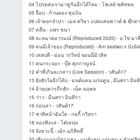
04 โปรดส่งเรามาคู่กันอีกได้ไหม - โชเล่ย์ ชคัทพล
05 จื่อบ่ - ก้านตอง ทุ่งเงิน
ชน
06 เจ้าดอกจำปา - เมล ตวิษา แปดแสนซาวด์ & ตุ๊ก
07 คลื่น - แพร ชนา
08 ละหมาดอารมณ์ (Reproduced 2025) - อ.ไข่ มาล
09 คนมีเจ้าของ (Reproduced) - Am seatwo x บังนัส
10 เทสบ่ดี - ม่อน วรวิทย์ จอนนี่มิวสิค
11 คนกระจอก - บุ๊ค ศุภกาญจน์
12 คำที่เกินจะกล่าว (Live Session) - วสันต์17
คน
13 ยังฮักไผอีกได้บ่ - มนต์แคน แก่นคูน , มีนตรา อินท
14 อ้ายบ่ควรถืกฮัก - เน็ค นฤพล
15 ว่าว - มีนตรา อินทิรา
16 ก่อนลา - วสันต์17
17 ชาติหน้าฉันใด - กอกี้ กวิสรา
18 ลองฟังแล - โต๋เหน่อ
19 จังหวะนี้ - เม้ก อภิสิทธิ์
รัก
20 เพิ่นบ่แม่นผู้สาวเฮา - มนต์แคน แก่นคูน x ลำเพล