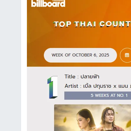
an
g.n