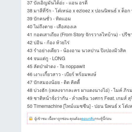
37 บังเอิญมันได้อ่ะ - แอน อรดี
38 มาลีที่รัก - โต๋เหน่อ x ezioez x ปอนนิพนธ์ x ต็อก
39 บักคนซั่ว - ทิดแอม
40 ไม่ถึงตาย - เสือสองเล
41 กอดเสาเถียง (From Story จักรวาลไทบ้าน) - ปรีชา
42 บ่อิน - ก้อง ห้วยไร่
บอ
43 รำอย่างเดียว - น้องอาม นวลปาน ปิงปองมิวสิค
44 จนแต่กู - LONG
45 ลัดป่าฝ่าดง - Ta noppawit
46 เงาะเกี้ยวสาว - เบียร์ พร้อมพงษ์
47 บักสมองน้อย - ดิด คิตตี้
48 บ่วงฮัก (เพลงจากละคร ผาแดงนางไอ่) - ไมค์ ภิร
49 ชาติหน้าจั่งว่ากัน - ลำเพลิน วงศกร Feat. เกมส์ สุ
ร์ด
50 Timemachine [ไทม์แมชชีน] - ปอน นิพนธ์ x โต๋เห
ผู้เข้าชม เนื้อหาถูกซ่อน คุณต้อง
ตอบกลับ
กระทู้นี้ก่อน