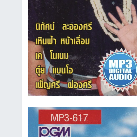
et
ชุม