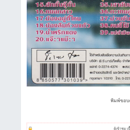
เว็
พิมพ์ขอบ
บ
ผู้เข้าชม เ