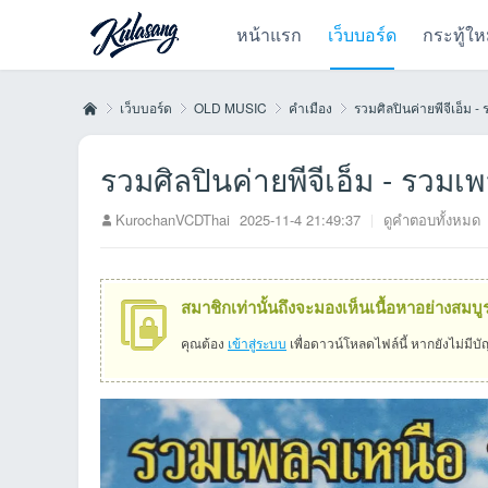
หน้าแรก
เว็บบอร์ด
กระทู้ให
เว็บบอร์ด
OLD MUSIC
คำเมือง
รวมศิลปินค่ายพีจีเอ็ม - ร
รวมศิลปินค่ายพีจีเอ็ม - รวมเพ
Kul
»
›
›
›
KurochanVCDThai
2025-11-4 21:49:37
|
ดูคำตอบทั้งหมด
สมาชิกเท่านั้นถึงจะมองเห็นเนื้อหาอย่างสมบู
คุณต้อง
เข้าสู่ระบบ
เพื่อดาวน์โหลดไฟล์นี้ หากยังไม่มีบ
as