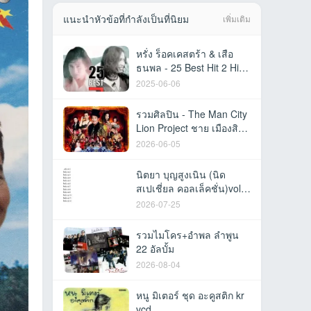
แนะนำหัวข้อที่กำลังเป็นที่นิยม
เพิ่มเติม
หรั่ง ร็อคเคสตร้า & เสือ
ธนพล - 25 Best Hit 2 Hit
(FLAC)
2025-06-06
รวมศิลปิน - The Man City
Lion Project ชาย เมืองสิงห์
(FLAC)
2026-06-05
นิตยา บุญสูงเนิน (นิด
สเปเชี่ยล คอลเล็คชั่น)vol
1-12
2026-07-25
รวมไมโคร+อำพล ลำพูน
22 อัลบั้ม
2026-08-04
หนู มิเตอร์ ชุด อะคูสติก kr
vcd