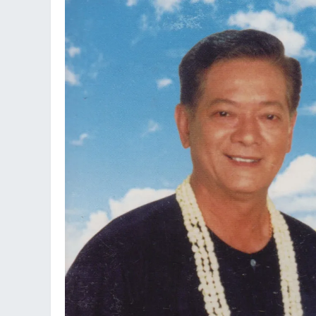
an
g.n