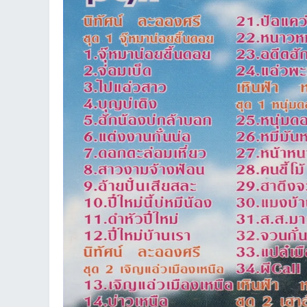
ชน
คน
รัก