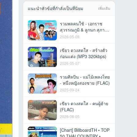
แนะนำหัวข้อที่กำลังเป็นที่นิยม
เพิ่มเติม
รวมพลคนใช้ - เอกราช
สุวรรณภูมิ & ลูกนก สุภาพร
(MP3 320kbps)
2026-05-08
เขียว ดวงสดใส - สร้างตัว
ก่อนแต่ง (MP3 320kbps)
2026-05-07
รวมศิลปิน - แม่ไม้เพลงไทย
- หนึ่งหญิงสองชาย (FLAC)
2025-09-24
เขียว ดวงสดใส - คนผู้ฮ้าย
(FLAC)
2026-08-05
[Chart] BillboardTH • TOP
50 THAI COUNTRY •