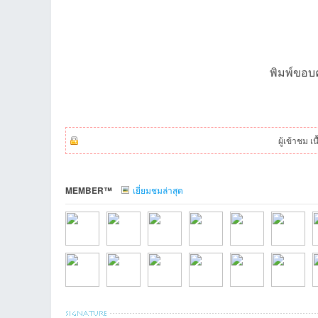
พิมพ์ขอบ
บอ
ผู้เข้าชม เ
MEMBER™
เยี่ยมชมล่าสุด
ร์ด
KurochanVCDTha
chaisitที่2026-05-
kannamedtrayที่20
JYP333ที่2026-
pooh27ที่2026-05-
guspltที่202
t