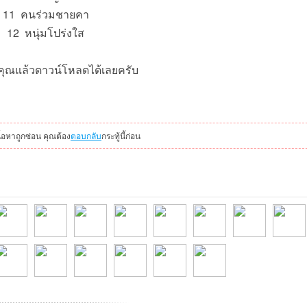
11 คนร่วมชายคา
12 หนุ่มโปร่งใส
คุณแล้วดาวน์โหลดได้เลยครับ
นื้อหาถูกซ่อน คุณต้อง
ตอบกลับ
กระทู้นี้ก่อน
6-05-
angmo_2499ที่20
Waszeroiiiที่2026-
nongting1ที่2026-
ARSAN-
Naiyanet11112ที่2
Phatthavut98ที่20
wasitที่2026-05-12
tonmasที