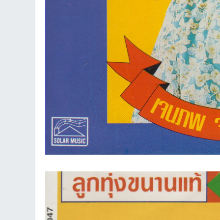
et
ชุม