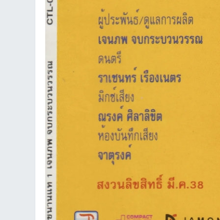
ชน
คน
รัก