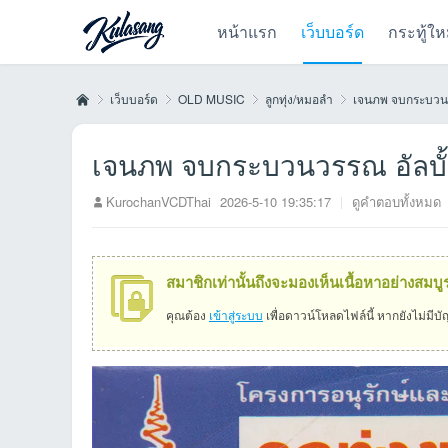
หน้าแรก
เว็บบอร์ด
กระทู้ให
เว็บบอร์ด
OLD MUSIC
ลูกทุ่ง/หมอลำ
เจนภพ จบกระบวนวร
เจนภพ จบกระบวนวรรณ อัลบั้ม
Kul
»
›
›
›
KurochanVCDThai
2026-5-10 19:35:17
|
ดูคำตอบทั้งหมด
สมาชิกเท่านั้นถึงจะมองเห็นเนื้อหาอย่างสมบู
คุณต้อง
เข้าสู่ระบบ
เพื่อดาวน์โหลดไฟล์นี้ หากยังไม่มีบ
as