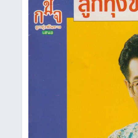
an
g.n