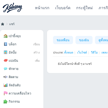
หน้าแรก
เว็บบอร์ด
กระทู้ใหม่
ภารก
แชร์
เป่ายิ้งฉุบ
ของเพื่อน
ของฉัน
ดูทั้งห
บล็อก
เขียน
Kul
›
อัลบั้ม
สร้าง
ประเภท:
ทั้งหมด
|
เว็บไซต์
|
วีดีโอ
|
เพลง
แบ่งปัน
เพิ่ม
ยังไม่มีใครนำสิ่งดี ๆ มาแชร์
ทักทาย
ติดตาม
จัดอันดับ
as
ความเคลื่อนไหว
กิจกรรม