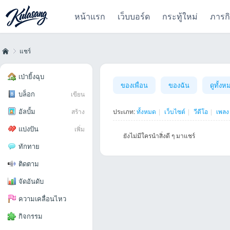
หน้าแรก
เว็บบอร์ด
กระทู้ใหม่
ภารก
แชร์
เป่ายิ้งฉุบ
ของเพื่อน
ของฉัน
ดูทั้งห
บล็อก
เขียน
Kul
›
อัลบั้ม
สร้าง
ประเภท:
ทั้งหมด
|
เว็บไซต์
|
วีดีโอ
|
เพลง
แบ่งปัน
เพิ่ม
ยังไม่มีใครนำสิ่งดี ๆ มาแชร์
ทักทาย
ติดตาม
จัดอันดับ
as
ความเคลื่อนไหว
กิจกรรม